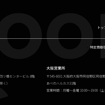
oo
トッ
特定商取
.
大阪営業所
１四ツ橋センタービル 8階
〒545-6031 大阪府大阪市阿倍野区阿倍野筋
祝除く）
あべのハルカス31階
営業時間：月曜～金曜 10:00～19:00