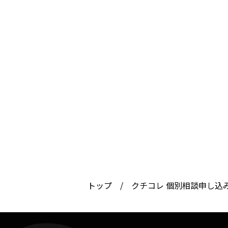
WSS class
オンライン営業スクール「WSSクラス」
トップ
/
クチコレ 個別相談申し込