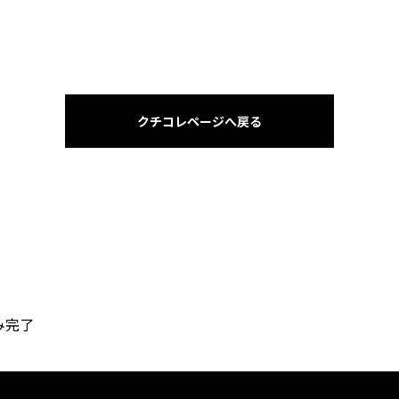
クチコレページへ戻る
Agency
代理店事業
み完了