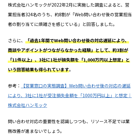
株式会社ハンモックが2022年2月に実施した調査によると、営
業担当者324名のうち、約8割が「Web問い合わせ後の営業担当
者の割り当てに煩雑さを感じている」と回答しました。
さらに、
「過去1年間でWeb問い合わせ後の対応遅延により、
商談やアポイントがつながらなかった経験」として、約3割が
「11件以上」、3社に1社が損失額を「1,000万円以上想定」と
いう回答結果も得られています
。
参考：
【営業窓口の実態調査】Web問い合わせ後の対応の遅延
により、3社に1社が受注損失金額を「1000万円以上」と想定｜
株式会社ハンモック
問い合わせ対応の重要性を認識しつつも、リソース不足では業
務改善が進まないでしょう。