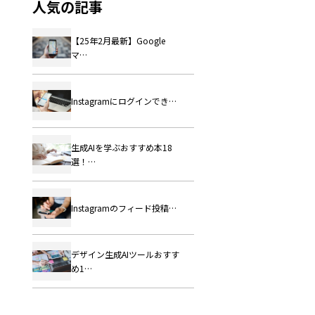
人気の記事
【25年2月最新】Google
マ…
Instagramにログインでき…
生成AIを学ぶおすすめ本18
選！…
Instagramのフィード投稿…
デザイン生成AIツールおすす
め1…