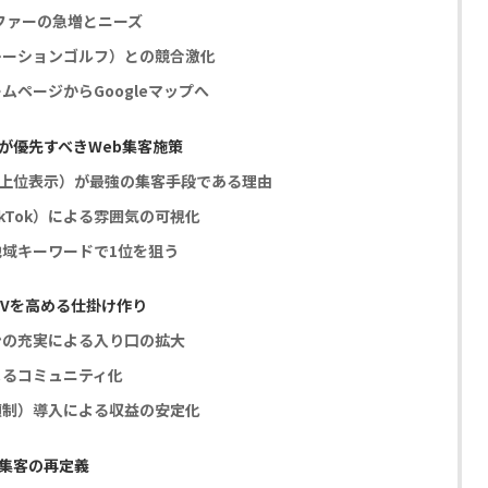
ルファーの急増とニーズ
レーションゴルフ）との競合激化
ページからGoogleマップへ
が優先すべきWeb集客施策
ップ上位表示）が最強の集客手段である理由
/TikTok）による雰囲気の可視化
地域キーワードで1位を狙う
TVを高める仕掛け作り
ンの充実による入り口の拡大
よるコミュニティ化
額制）導入による収益の安定化
集客の再定義