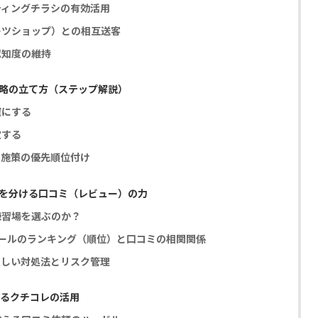
ティングチラシの有効活用
ーツショップ）との相互送客
認知度の維持
略の立て方（ステップ解説）
確にする
定する
た施策の優先順位付け
を分ける口コミ（レビュー）の力
練習場を選ぶのか？
フィールのランキング（順位）と口コミの相関関係
正しい対処法とリスク管理
するクチコレの活用