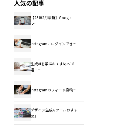
人気の記事
【25年2月最新】Google
マ…
Instagramにログインでき…
生成AIを学ぶおすすめ本18
選！…
Instagramのフィード投稿…
デザイン生成AIツールおすす
め1…