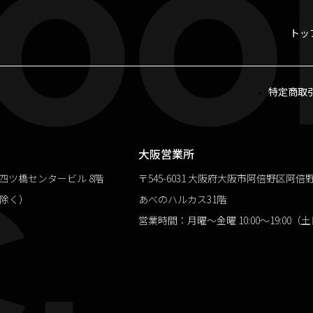
oo
トッ
特定商取
.
大阪営業所
１四ツ橋センタービル 8階
〒545-6031 大阪府大阪市阿倍野区阿倍野筋
祝除く）
あべのハルカス31階
営業時間：月曜～金曜 10:00～19:00