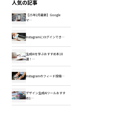
人気の記事
【25年2月最新】Google
マ…
Instagramにログインでき…
生成AIを学ぶおすすめ本18
選！…
Instagramのフィード投稿…
デザイン生成AIツールおすす
め1…